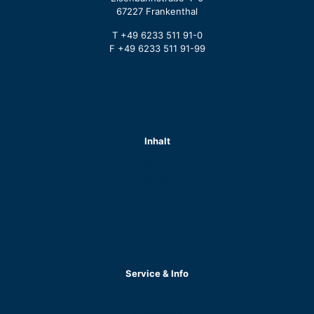
67227 Frankenthal
T +49 6233 511 91-0
F +49 6233 511 91-99
Assistenz@ab-alpha.de
Inhalt
Über Uns
Investitionsfokus
Prozess
Portfolio
Unser Team
Service & Info
Datenschutz
Impressum