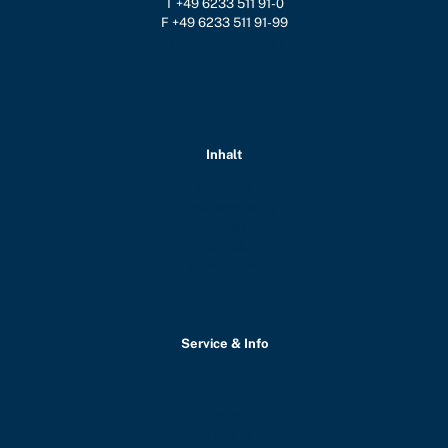
T +49 6233 511 91-0
F +49 6233 511 91-99
Assistenz@ab-alpha.de
Inhalt
Über Uns
Investitionsfokus
Prozess
Portfolio
Unser Team
Service & Info
Datenschutz
Impressum
Karriere
LinkedIn