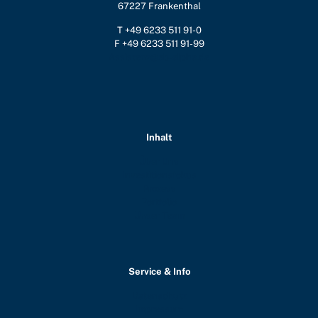
67227 Frankenthal
T +49 6233 511 91-0
F +49 6233 511 91-99
Assistenz@ab-alpha.de
Inhalt
Über Uns
Investitionsfokus
Prozess
Portfolio
Unser Team
Service & Info
Datenschutz
Impressum