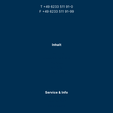
T +49 6233 511 91-0
F +49 6233 511 91-99
Assistenz@ab-alpha.de
Inhalt
Über Uns
Investitionsfokus
Prozess
Portfolio
Unser Team
Service & Info
Datenschutz
Impressum
Karriere